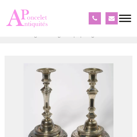
Objets expertisés
Argenterie
Paire de bougeoirs en argent d'époque régence