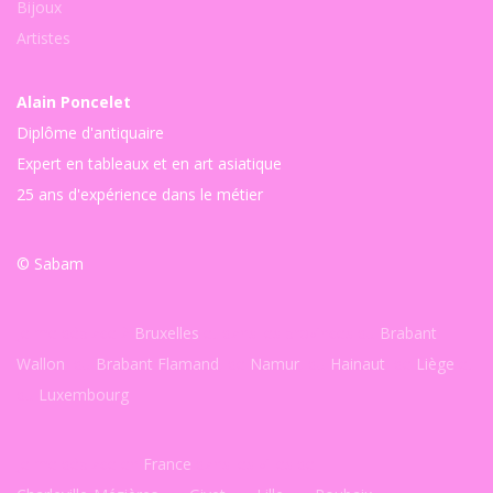
Bijoux
Artistes
Alain Poncelet
Diplôme d'antiquaire
Expert en tableaux et en art asiatique
25 ans d'expérience dans le métier
© Sabam
Je me déplace à
Bruxelles
et dans les provinces du
Brabant
Wallon
, du
Brabant Flamand
, de
Namur
, du
Hainaut
, de
Liège
et
du
Luxembourg
.
Je me déplace en
France
dans les villes de