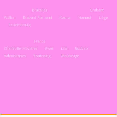
Je me déplace à
Bruxelles
et dans les provinces du
Brabant
Wallon
, du
Brabant Flamand
, de
Namur
, du
Hainaut
, de
Liège
et
du
Luxembourg
.
Je me déplace en
France
dans les villes de
Charleville-Mézières
, de
Givet
, de
Lille
, de
Roubaix
, de
Valenciennes
, de
Tourcoing
et de
Maubeuge
.
©2026 Antiquité Poncelet . All rights reserved.